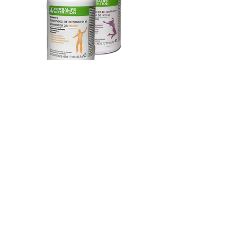
Научи повече
Последвай ни във Facebook:
@otslabnizazdrave
Павлина Черкезова -
088 829 6109
Веселин Черкезов -
088 947 8749
с. Кортен, обл. Сливен,