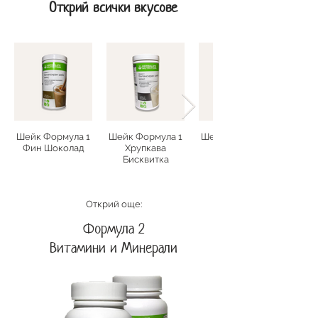
Открий всички вкусове
Шейк Формула 1
Шейк Формула 1
Шейк Формула 1
Фин Шоколад
Хрупкава
Кафе Лате
Бисквитка
Открий още:
Формула 2
Витамини и Минерали