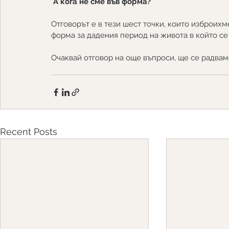
А кога не сме във форма?
Отговорът е в тези шест точки, които изброихме
форма за дадения период на живота в който се
Очаквай отговор на още въпроси, ще се радвам
Recent Posts