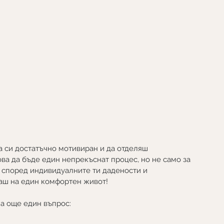
а си достатъчно мотивиран и да отделяш 
ва да бъде един непрекъснат процес, но не само за 
и според индивидуалните ти дадености и 
ваш на един комфортен живот!
на още един въпрос: