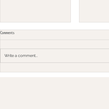
Comments
Write a comment...
Защо да се стараем да бъдем в
Може ли здра
най-добрата форма на тялото си?
вкусно?