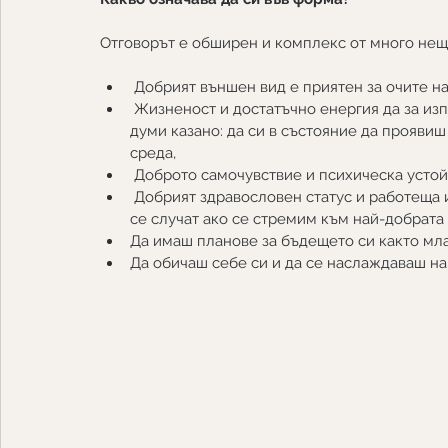
Отговорът е обширен и комплекс от много нещ
 Добрият външен вид е приятен за очите на
 Жизненост и достатъчно енергия да за изпълнение на ежедневните задължения или с други 
думи казано: да си в състояние да проявиш
среда,
 Доброто самочувствие и психическа устой
 Добрият здравословен статус и работеща имунна система са скъпоценните неща, които ще ни 
се случат ако се стремим към най-добрата
Да имаш планове за бъдещето си както мла
Да обичаш себе си и да се наслаждаваш на 