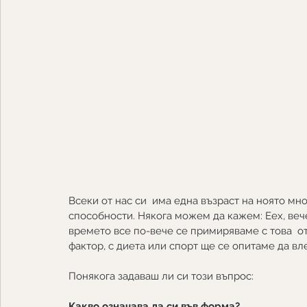
Всеки от нас си  има една възраст на ноято мно
способности. Някога можем да кажем: Еех, вече 
времето все по-вече се примиряваме с това  о
фактор, с диета или спорт ще се опитаме да вл
Понякога задаваш ли си този въпрос:
Какво означава да си във форма?