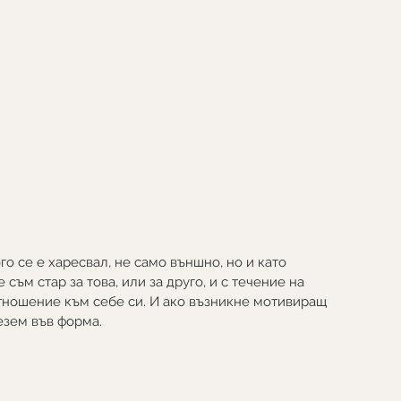
го се е харесвал, не само външно, но и като 
съм стар за това, или за друго, и с течение на 
тношение към себе си. И ако възникне мотивиращ 
езем във форма.